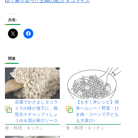
ゆで乗り切った主婦の底力 タコライス
共有:
関連
豆腐でかさましタコラ
【もずく丼レシピ】簡
イスの味が迷子に…救
単ヘルシー！野菜・ひ
世主ケチャップ＋しょ
き肉・コーンで子ども
うゆ＆我が家のソース
も大喜び♪
食・料理・キッチン
食・料理・キッチン