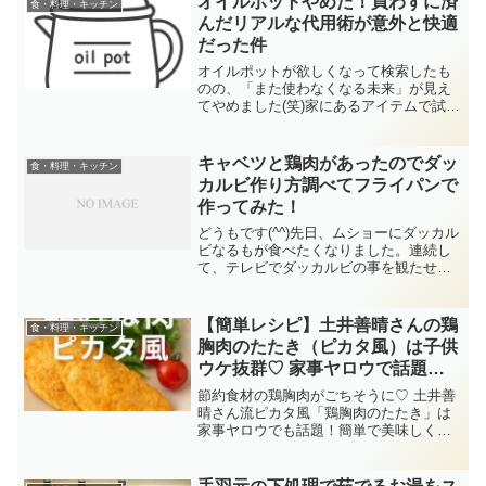
オイルポットやめた！買わずに済
食・料理・キッチン
構多いんです。私もそうだっ...
んだリアルな代用術が意外と快適
だった件
オイルポットが欲しくなって検索したも
のの、「また使わなくなる未来」が見え
てやめました(笑)家にあるアイテムで試し
てみたら、思った以上に快適でビック
リ。おすすめの代用品や工夫を紹介
キャベツと鶏肉があったのでダッ
食・料理・キッチン
カルビ作り方調べてフライパンで
作ってみた！
どうもです(^^)先日、ムショーにダッカル
ビなるもが食べたくなりました。連続し
て、テレビでダッカルビの事を観たせい
かもしれません。それに、冷蔵庫に大量
のキャベツ！これは、タッカルビ作りに
挑戦するのもアリじゃない？野菜炒めに
【簡単レシピ】土井善晴さんの鶏
食・料理・キッチン
するのもワンパター...
胸肉のたたき（ピカタ風）は子供
ウケ抜群♡ 家事ヤロウで話題
に！
節約食材の鶏胸肉がごちそうに♡ 土井善
晴さん流ピカタ風「鶏胸肉のたたき」は
家事ヤロウでも話題！簡単で美味しく、
子供ウケ抜群のリピ確定レシピです。