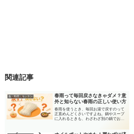
関連記事
春雨って毎回戻さなきゃダメ？意
食・料理・キッチン
外と知らない春雨の正しい使い方
春雨を使うとき、毎回お湯で戻すのって
正直めんどくさいですよね。鍋やスープ
に入れるときも、わざわざ別の鍋でお湯
を沸かして戻して、水で洗って…と手間
がかかる。「そのまま入れちゃダメな
の？」そう思ったことがある人、実は結