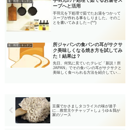
手羽元の下処理で茹でるお湯をス
食・料理・キッチン
ープへと活用
手羽元を下処理で茹でたお湯をつかって
スープが作れる事をしりました。そのこ
とを書いてみました～(^^)
所ジャパンの食パンの耳がサクサ
食・料理・キッチン
ク美味しくなる焼き方を試してみ
た！結果は？
先日、何気に見ていたテレビ「新説！所
JAPAN」でその食パンの耳がサクサクと
美味しく食べられる方法を紹介していま
した。簡単裏ワザで美味しい食パンの耳
が食べられるならと試してみた♪
豆腐でかさましタコライスの味が迷子
に…救世主ケチャップ＋しょうゆ＆我が
家のソース