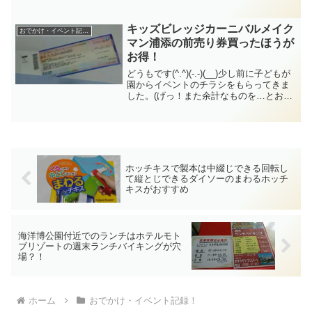
行けなかった場合の事も確認しました。
キッズビレッジカーニバルメイク
おでかけ・イベント記録！
マン浦添の前売り券買ったほうが
お得！
どうもです(^.^)(-.-)(__)少し前に子どもが
園からイベントのチラシをもらってきま
した。(げっ！また余計なものを…とおも
ったのはナイショw)そのチラシがこちら↓
キッズビレッジカーニバルのチラシで
す。
ホッチキスで製本は中綴じできる回転し
て縦とじできるダイソーのまわるホッチ
キスがおすすめ
海洋博公園付近でのランチはホテルモト
ブリゾートの週末ランチバイキングが穴
場？！
ホーム
おでかけ・イベント記録！