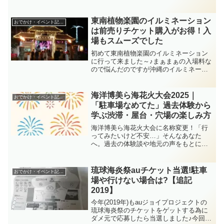
夢のような情報を目にして興奮していま
す。チケットの一般発売あるのかな？取
りたい！ので調べてみました
東南植物楽園のイルミネーション
おでかけ・イベント記録！
は前売りチケット購入がお得！入
場もスムーズでした
初めて東南植物楽園のイルミネーション
に行って来ました～♪まぁまぁの入場料な
ので悩んだのですが沖縄のイルミネーシ
ョンで人気ナンバー１ということだし、
何度か行ってるカヌチャまで行く余裕は
なかったので今回は近場で本格的なイル
海洋博美ら海花火大会2025｜
おでかけ・イベント記録！
ミネーションを楽しむ事にしました。
「駐車場なめてた」過去体験から
学ぶ渋滞・屋台・穴場の楽しみ方
海洋博美ら海花火大会に名称変更！「行
ってみたいけど不安…」そんなあなた
へ。過去の体験談や地元の声をもとに、
海洋博公園花火大会2025を楽しむコツを
まとめました。
琉球海炎祭auチケット当選!駐車
おでかけ・イベント記録！
場や行けない場合は?【追記
2019】
今年(2019年)もauジョイプロジェクトの
琉球海炎祭のチケットをゲットする為に
ダメ元で応募したら当選しました♪今回も