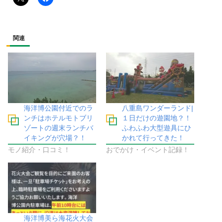
関連
海洋博公園付近でのラ
八重島ワンダーランド|
ンチはホテルモトブリ
１日だけの遊園地？！
ゾートの週末ランチバ
ふわふわ大型遊具にひ
イキングが穴場？！
かれて行ってきた！
モノ紹介・口コミ！
おでかけ・イベント記録！
海洋博美ら海花火大会