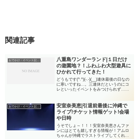
関連記事
八重島ワンダーランド|１日だけ
おでかけ・イベント記録！
の遊園地？！ふわふわ大型遊具に
ひかれて行ってきた！
どうもです(^.^)(-.-)(__)連休最後の日なの
に寒いですね…。三連休だというのにコ
レといったイベントをみつけられず…。
コレといった…というのは子連れで楽し
めそうなイベントという意味です。今回
は、沖縄市の八重島公園で行われるイベ
安室奈美恵|引退前最後に沖縄で
おでかけ・イベント記録！
ントに...
ライブ!チケット情報ゲット!会場
や日時
うそでしょ～！！！安室奈美恵さんファ
ンにはとても嬉しすぎる情報が！アムロ
ちゃんが沖縄でラストライブしてくれる♪