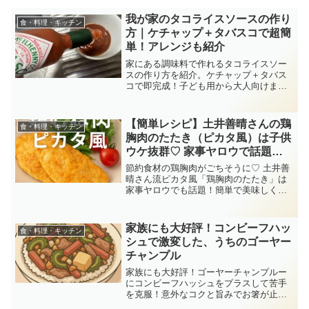
我が家のタコライスソースの作り
食・料理・キッチン
方｜ケチャップ＋タバスコで超簡
単！アレンジも紹介
家にある調味料で作れるタコライスソー
スの作り方を紹介。ケチャップ＋タバス
コで即完成！子ども用から大人向けまで
アレンジ自在で節約にも役立ちます。
【簡単レシピ】土井善晴さんの鶏
食・料理・キッチン
胸肉のたたき（ピカタ風）は子供
ウケ抜群♡ 家事ヤロウで話題
に！
節約食材の鶏胸肉がごちそうに♡ 土井善
晴さん流ピカタ風「鶏胸肉のたたき」は
家事ヤロウでも話題！簡単で美味しく、
子供ウケ抜群のリピ確定レシピです。
家族にも大好評！コンビーフハッ
食・料理・キッチン
シュで激変した、うちのゴーヤー
チャンプル
家族にも大好評！ゴーヤーチャンプルー
にコンビーフハッシュをプラスして苦手
を克服！意外なコクと旨みでお箸が止ま
らない、わが家のレシピ 。