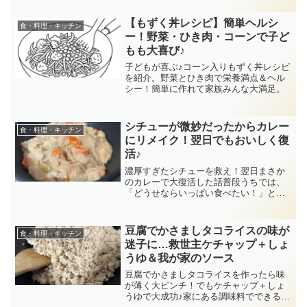
【もずく丼レシピ】簡単ヘルシ
食・料理・キッチン
ー！野菜・ひき肉・コーンで子ど
もも大喜び♪
子どもが喜ぶ♪コーン入りもずく丼レシピ
を紹介。野菜とひき肉で栄養満点＆ヘル
シー！簡単に作れて家族みんな大満足。
シチューが微妙だったからカレー
食・料理・キッチン
にリメイク！翌日でもおいしく復
活♪
濃厚すぎたシチューを救え！翌日まさか
のカレーで大復活した話普段うちでは、
「どうせならいっぱい食べたい！」とい
う欲がダダ漏れして、シチューはだいた
い途中で水が増えがち。でも今回は、な
ぜか初手から濃厚ガチ仕上げ。食べ進め
豆腐でかさましタコライスの味が
食・料理・キッチン
るうちに「…明日はもうい...
迷子に…救世主ケチャップ＋しょ
うゆ＆我が家のソース
豆腐でかさましタコライスを作ったら味
が薄く大ピンチ！でもケチャップ＋しょ
うゆで大成功♪家にある調味料でできる節