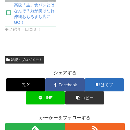
高級「生」食パンとは
なんぞ？乃が美はなれ
沖縄おもろまち店に
GO！
モノ紹介・口コミ！
雑記・ブログメモ！
シェアする
X
Facebook
はてブ
LINE
コピー
かーかーをフォローする