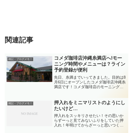
関連記事
コメダ珈琲店沖縄糸満店へ!モー
雑記・ブログメモ！
ニング時間やメニューは？ライン
予約登録が便利
先日、糸満までいってきました。目的は8
月6日にオープンしたコメダ珈琲店沖縄糸
満店です！コメダ珈琲店のモーニングと
シロノワール目当てです！コメダ珈琲店
に行く前にライン登録が便利と知り登録
してみましたが、さて無事にお目当て通
押入れをミニマリストのようにし
雑記・ブログメモ！
りにいけたのでしょうか？＾＾
たいけど…
押入れをスッキリさせたい！その思いか
らずーっと見てみないふりをしていた押
入れ！年明けてからざーっと思いつくま
まに行動！(超ミニマリストさん達からし