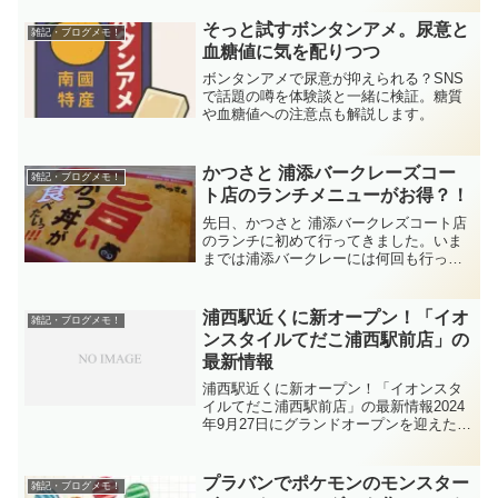
たらきっとNG行動？)雑誌とかでもみる
片付け特集などや断捨離系の本では収納
そっと試すボンタンアメ。尿意と
雑記・ブログメモ！
家具などを買う前に捨...
血糖値に気を配りつつ
ボンタンアメで尿意が抑えられる？SNS
で話題の噂を体験談と一緒に検証。糖質
や血糖値への注意点も解説します。
かつさと 浦添バークレーズコー
雑記・ブログメモ！
ト店のランチメニューがお得？！
先日、かつさと 浦添バークレズコート店
のランチに初めて行ってきました。いま
までは浦添バークレーには何回も行って
ますがかつさとは完全ノーマクだったの
です。ランチメニューをおすすめされた
ので行って来ました。
浦西駅近くに新オープン！「イオ
雑記・ブログメモ！
ンスタイルてだこ浦西駅前店」の
最新情報
浦西駅近くに新オープン！「イオンスタ
イルてだこ浦西駅前店」の最新情報2024
年9月27日にグランドオープンを迎えた
「イオンスタイルてだこ浦西駅前店」。
そのアクセスや駐車場、テナント情報な
ど、これから利用を検討している方に役
プラバンでポケモンのモンスター
雑記・ブログメモ！
立つ情報をまとめま...